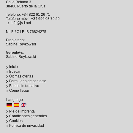
Calle Retama 3
38400 Puerto de la Cruz
Teléfono:
+34 822 61 26 71
Teléfono móvil:
+34 696 03 79 59
info@js-i.net
N.I.F. / C.I.F.: B 76824275
Propietario:
Sabine Reykowski
Gerente/-s:
Sabine Reykowski
Inicio
Buscar
Últimas ofertas
Formulario de contacto
Boletín informativo
Cómo llegar
Language:
Pie de imprenta
Condiciones generales
Cookies
Política de privacidad