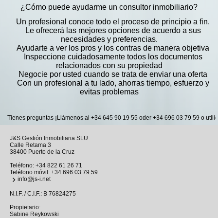
¿Cómo puede ayudarme un consultor inmobiliario?
Un profesional conoce todo el proceso de principio a fin.
Le ofrecerá las mejores opciones de acuerdo a sus
necesidades y preferencias.
Ayudarte a ver los pros y los contras de manera objetiva
Inspeccione cuidadosamente todos los documentos
relacionados con su propiedad
Negocie por usted cuando se trata de enviar una oferta
Con un profesional a tu lado, ahorras tiempo, esfuerzo y
evitas problemas
Tienes preguntas ¡Llámenos al +34 645 90 19 55 oder +34 696 03 79 59 o utilice nu
J&S Gestión Inmobiliaria SLU
Calle Retama 3
38400 Puerto de la Cruz
Teléfono:
+34 822 61 26 71
Teléfono móvil:
+34 696 03 79 59
info@js-i.net
N.I.F. / C.I.F.: B 76824275
Propietario:
Sabine Reykowski