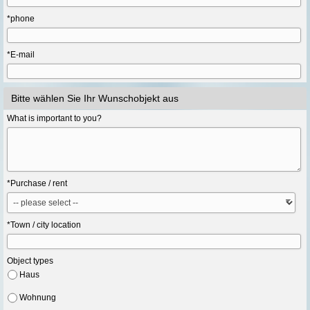
*phone
*E-mail
Bitte wählen Sie Ihr Wunschobjekt aus
What is important to you?
*Purchase / rent
*Town / city location
Object types
Haus
Wohnung