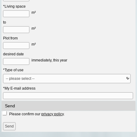
*Living space
m²
to
m²
Plot from
m²
desired date
immediately, this year
*Type of use
*My E-mail address
Send
Please confirm our
privacy policy
.